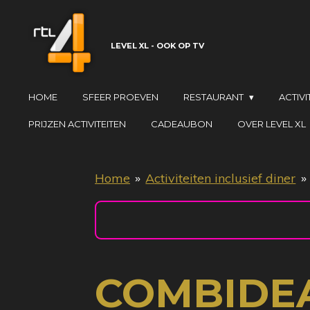
Ga
direct
LEVEL XL - OOK OP TV
naar
de
hoofdinhoud
HOME
SFEER PROEVEN
RESTAURANT
ACTIVI
PRIJZEN ACTIVITEITEN
CADEAUBON
OVER LEVEL XL
Home
»
Activiteiten inclusief diner
»
COMBIDE