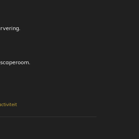
rvering.
 escaperoom.
tiviteit