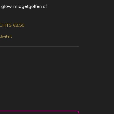
, glow midgetgolfen of
HTS €8,50
iviteit