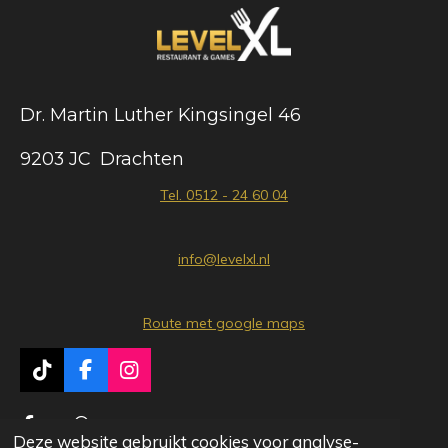
Dr. Martin Luther Kingsingel 46
9203 JC Drachten
Tel. 0512 - 24 60 04
info@levelxl.nl
Route met google maps
T
F
I
i
a
n
k
c
s
Delen
Delen
T
e
t
Deze website gebruikt cookies voor analyse-