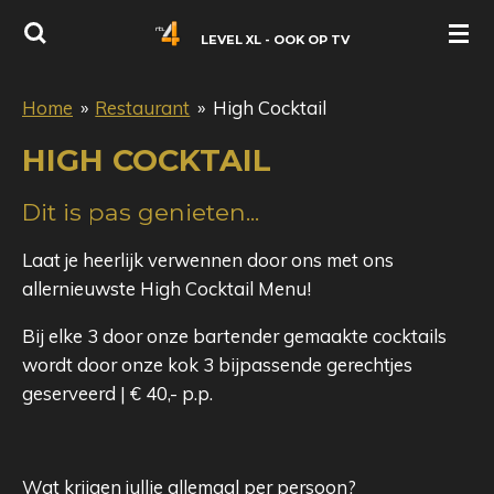
Ga
LEVEL XL - OOK OP TV
direct
naar
Home
»
Restaurant
»
High Cocktail
de
hoofdinhoud
HIGH COCKTAIL
Dit is pas genieten...
Laat je heerlijk verwennen door ons met ons
allernieuwste High Cocktail Menu!
Bij elke 3 door onze bartender gemaakte cocktails
wordt door onze kok 3 bijpassende gerechtjes
geserveerd | € 40,- p.p.
Wat krijgen jullie allemaal per persoon?