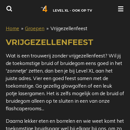
Ga
LEVEL XL - OOK OP TV
direct
naar
Home
»
Groepen
»
Vrijgezellenfeest
de
hoofdinhoud
VRIJGEZELLEN
FEEST
Wat is een trouwerij zonder vrijgezellenfeest? Wil jij
de toekomstige bruid of bruidegom eens goed in het
'zonnetje' zetten, dan ben je bij Level XL aan het
juiste adres. Vier een goed feest samen met de
toekomstige. Ga gezellig glowgolfen of een leuk
potje lasergamen. Het is zelfs mogelijk om de bruid of
bruidegom alleen op te sluiten in een van onze
flashcaperooms...
Daarna lekker eten en borrelen en wie weet komt het
toekomstige bruidspaar wel bij elkaar bij ons, om zo