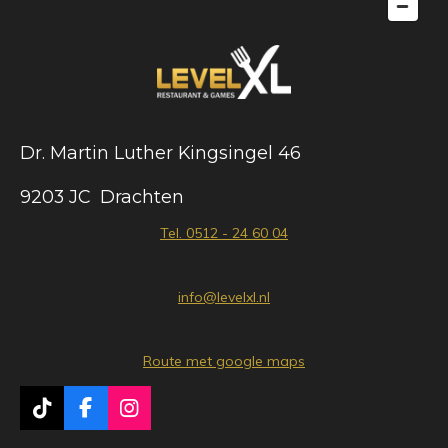
Dr. Martin Luther Kingsingel 46
9203 JC Drachten
Tel. 0512 - 24 60 04
info@levelxl.nl
Route met google maps
T
F
I
i
a
n