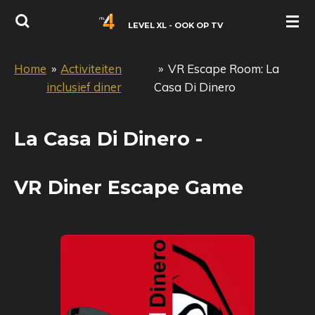
Ga
LEVEL XL - OOK OP TV
direct
naar
Home
»
Activiteiten
»
VR Escape Room: La
de
inclusief diner
Casa Di Dinero
hoofdinhoud
La Casa Di Dinero -
VR Diner Escape Game