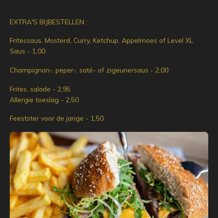
EXTRA'S BIJBESTELLEN :
Fritessaus, Mosterd, Curry, Ketchup, Appelmoes of Level XL
Saus - 1,00
Champignon-, peper-, saté- of zigeunersaus - 2,00
Frites, salade - 2,95
Allergie toeslag - 2,50
Feestster voor de jarige - 1,50