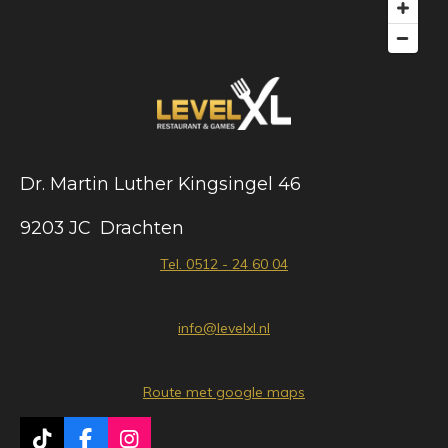
Dr. Martin Luther Kingsingel 46
9203 JC Drachten
Tel. 0512 - 24 60 04
info@levelxl.nl
Route met google maps
T
F
I