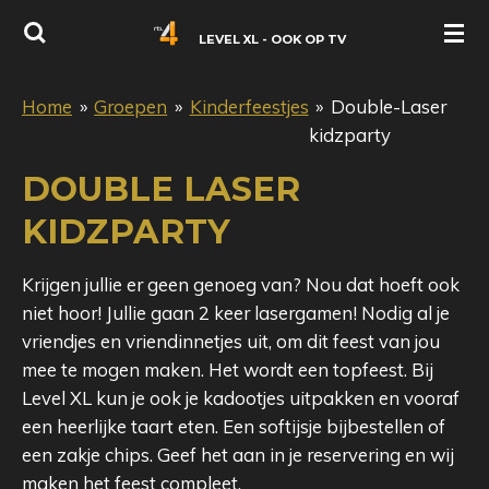
Ga
LEVEL XL - OOK OP TV
direct
naar
Home
»
Groepen
»
Kinderfeestjes
»
Double-Laser
de
kidzparty
hoofdinhoud
DOUBLE LASER
KIDZPARTY
Krijgen jullie er geen genoeg van? Nou dat hoeft ook
niet hoor! Jullie gaan 2 keer lasergamen! Nodig al je
vriendjes en vriendinnetjes uit, om dit feest van jou
mee te mogen maken. Het wordt een topfeest. Bij
Level XL kun je ook je kadootjes uitpakken en vooraf
een heerlijke taart eten. Een softijsje bijbestellen of
een zakje chips. Geef het aan in je reservering en wij
maken het feest compleet.