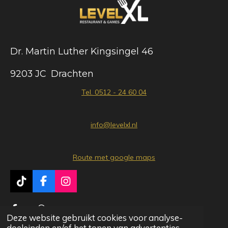
Dr. Martin Luther Kingsingel 46
9203 JC Drachten
Tel. 0512 - 24 60 04
info@levelxl.nl
Route met google maps
T
F
I
i
a
n
k
c
s
Delen
Delen
T
e
t
Deze website gebruikt cookies voor analyse-
© 2020 Level XL
o
b
a
doeleinden en/of het tonen van advertenties.