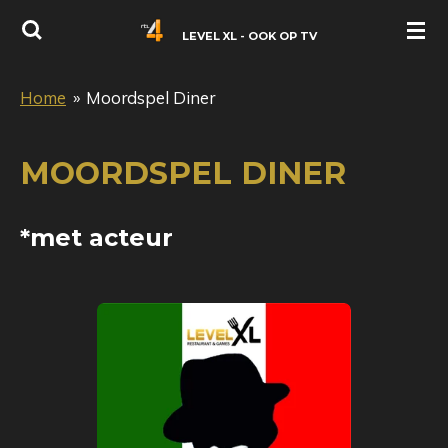
Ga
LEVEL XL - OOK OP TV
direct
naar
Home
»
Moordspel Diner
de
hoofdinhoud
MOORDSPEL DINER
*met acteur