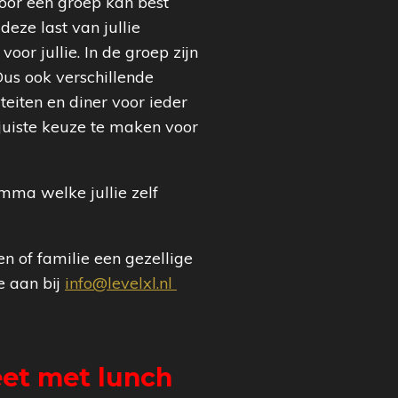
oor een groep kan best
deze last van jullie
oor jullie. In de groep zijn
Dus ook verschillende
teiten en diner voor ieder
juiste keuze te maken voor
mma welke jullie zelf
en of familie een gezellige
e aan bij
info@levelxl.nl
eet met lunch