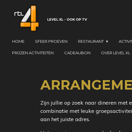
Ga
direct
LEVEL XL - OOK OP TV
naar
de
hoofdinhoud
HOME
SFEER PROEVEN
RESTAURANT
ACTIVI
PRIJZEN ACTIVITEITEN
CADEAUBON
OVER LEVEL XL
ARRANGEME
Zijn jullie op zoek naar dineren met 
combinatie met leuke groepsactiviteite
aan het juiste adres.